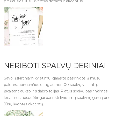
gražiausios Jūsų šventės detales ir akcentus.
NERIBOTI SPALVŲ DERINIAI
Savo išskirtiniam kvietimui galėsite pasirinkite iš mūsų
paletės, apimančios daugiau nei 100 spalvų variantų,
įskaitant aukso ir sidabro folijas. Platus spalvų pasirinkimas
leis Jums nesudėtingai parinkti kvietimų spalvinę gamą prie
Jūsų šventės akcentų.