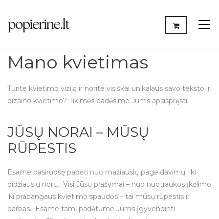
Mano kvietimas
Turite kvietimo viziją ir norite visiškai unikalaus savo teksto ir
dizaino kvietimo? Tikimės padėsime Jums apsispręsti
JŪSŲ NORAI – MŪSŲ
RŪPESTIS
Esame pasiruošę padėti nuo mažiausių pageidavimų iki
didžiausių norų. Visi Jūsų prašymai – nuo nuotraukos įkėlimo
iki prabangaus kvietimo spaudos – tai mūsų rūpestis ir
darbas. Esame tam, padėtume Jums įgyvendinti