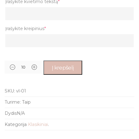
Įrašykite kvietimo tekstą
*
Įrašykite kreipinius
*
Į krepšelį
SKU:
vl-01
Turime:
Taip
Dydis
N/A
Kategorija
Klasikiniai
.