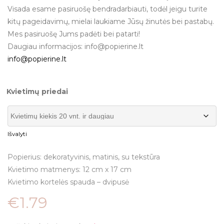
Visada esame pasiruošę bendradarbiauti, todėl jeigu turite
kitų pageidavimų, mielai laukiame Jūsų žinutės bei pastabų.
Mes pasiruošę Jums padėti bei patarti!
Daugiau informacijos: info@popierine.lt
info@popierine.lt
Kvietimų priedai
Išvalyti
Popierius: dekoratyvinis, matinis, su tekstūra
Kvietimo matmenys: 12 cm x 17 cm
Kvietimo kortelės spauda – dvipusė
€
1.79