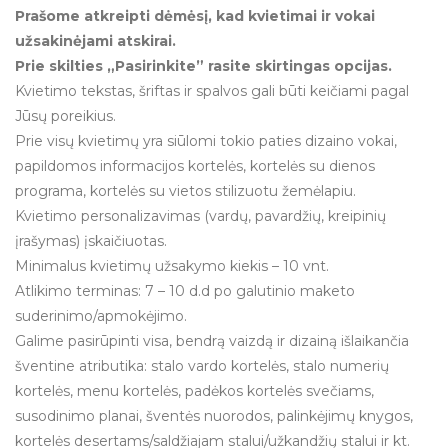
Prašome atkreipti dėmėsį, kad kvietimai ir vokai
užsakinėjami atskirai.
Prie skilties „Pasirinkite” rasite skirtingas opcijas.
Kvietimo tekstas, šriftas ir spalvos gali būti keičiami pagal
Jūsų poreikius.
Prie visų kvietimų yra siūlomi tokio paties dizaino vokai,
papildomos informacijos kortelės, kortelės su dienos
programa, kortelės su vietos stilizuotu žemėlapiu.
Kvietimo personalizavimas (vardų, pavardžių, kreipinių
įrašymas) įskaičiuotas.
Minimalus kvietimų užsakymo kiekis – 10 vnt.
Atlikimo terminas: 7 – 10 d.d po galutinio maketo
suderinimo/apmokėjimo.
Galime pasirūpinti visa, bendrą vaizdą ir dizainą išlaikančia
šventine atributika: stalo vardo kortelės, stalo numerių
kortelės, menu kortelės, padėkos kortelės svečiams,
susodinimo planai, šventės nuorodos, palinkėjimų knygos,
kortelės desertams/saldžiajam stalui/užkandžių stalui ir kt.