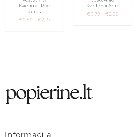
Kvietimai Prie
Kvietimai Aero
Jūros
€
0.79
–
€
2.09
€
0.89
–
€
2.19
Informacija