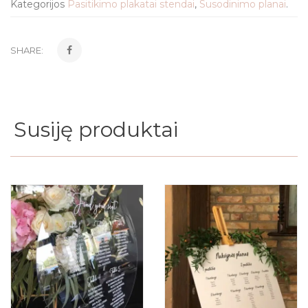
Kategorijos
Pasitikimo plakatai stendai
,
Susodinimo planai
.
SHARE:
Susiję produktai