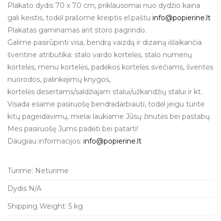
Plakato dydis 70 x 70 cm, priklausomai nuo dydžio kaina
gali keistis, todėl prašome kreiptis el.paštu
info@popierine.lt
Plakatas gaminamas ant storo pagrindo.
Galime pasirūpinti visa, bendrą vaizdą ir dizainą išlaikančia
šventine atributika: stalo vardo kortelės, stalo numerių
kortelės, menu kortelės, padėkos kortelės svečiams, šventės
nuorodos, palinkėjimų knygos,
kortelės desertams/saldžiajam stalui/užkandžių stalui ir kt.
Visada esame pasiruošę bendradarbiauti, todėl jeigu turite
kitų pageidavimų, mielai laukiame Jūsų žinutės bei pastabų.
Mes pasiruošę Jums padėti bei patarti!
Daugiau informacijos:
info@popierine.lt
Turime:
Neturime
Dydis
N/A
Shipping Weight:
5 kg