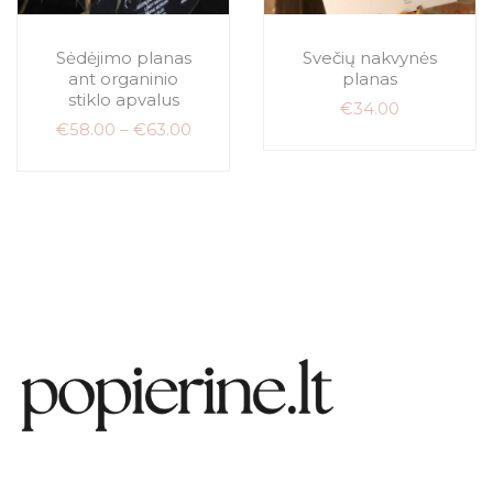
Sėdėjimo planas
Svečių nakvynės
ant organinio
planas
stiklo apvalus
€
34.00
€
58.00
–
€
63.00