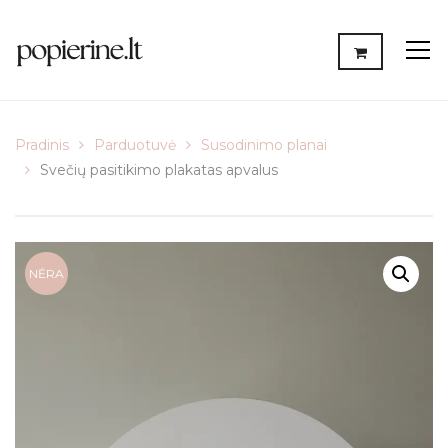
Pradinis
Parduotuvė
Susodinimo planai
Svečių pasitikimo plakatas apvalus
NĖRA