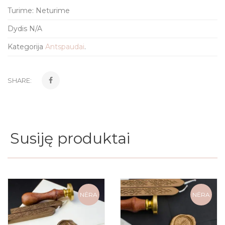
Turime:
Neturime
Dydis
N/A
Kategorija
Antspaudai
.
SHARE:
Susiję produktai
NĖRA
NĖRA