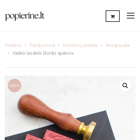
Pradinis
Parduotuvė
Kvietimų priedai
Antspaudai
Vaško lazdelė Bordo spalvos
NĖRA