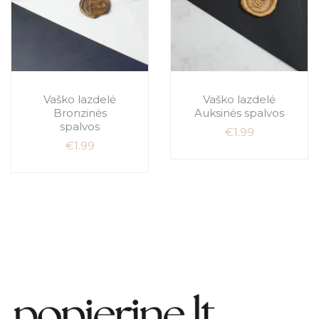
Vaško lazdelė
Vaško lazdelė
Bronzinės
Auksinės spalvos
spalvos
€
1.99
€
1.99