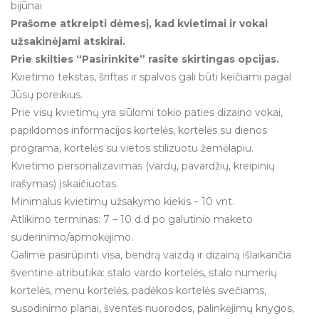
bijūnai
Prašome atkreipti dėmesį, kad kvietimai ir vokai
užsakinėjami atskirai.
Prie skilties “Pasirinkite” rasite skirtingas opcijas.
Kvietimo tekstas, šriftas ir spalvos gali būti keičiami pagal
Jūsų poreikius.
Prie visų kvietimų yra siūlomi tokio paties dizaino vokai,
papildomos informacijos kortelės, kortelės su dienos
programa, kortelės su vietos stilizuotu žemėlapiu.
Kvietimo personalizavimas (vardų, pavardžių, kreipinių
irašymas) įskaičiuotas.
Minimalus kvietimų užsakymo kiekis – 10 vnt.
Atlikimo terminas: 7 – 10 d.d po galutinio maketo
suderinimo/apmokėjimo.
Galime pasirūpinti visa, bendrą vaizdą ir dizainą išlaikančia
šventine atributika: stalo vardo kortelės, stalo numerių
kortelės, menu kortelės, padėkos kortelės svečiams,
susodinimo planai, šventės nuorodos, palinkėjimų knygos,