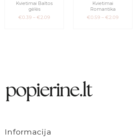
Kvietimai Baltos
Kvietimai
gėlės
Romantika
€
0.39
–
€
2.09
€
0.59
–
€
2.09
Informacija