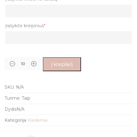
Įrašykite kreipinius
*
Į krepšelį
SKU:
N/A
Turime:
Taip
Dydis
N/A
Kategorija
Klasikiniai
.