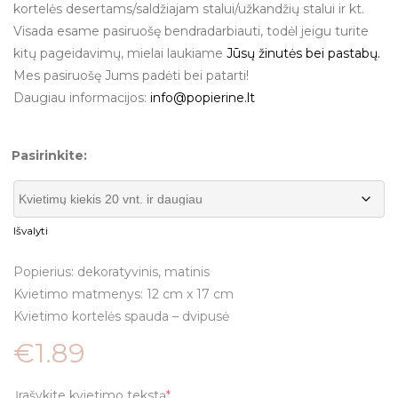
kortelės desertams/saldžiajam stalui/užkandžių stalui ir kt.
Visada esame pasiruošę bendradarbiauti, todėl jeigu turite
kitų pageidavimų, mielai laukiame
Jūsų žinutės bei pastabų.
Mes pasiruošę Jums padėti bei patarti!
Daugiau informacijos:
info@popierine.lt
Pasirinkite:
Išvalyti
Popierius: dekoratyvinis, matinis
Kvietimo matmenys: 12 cm x 17 cm
Kvietimo kortelės spauda – dvipusė
€
1.89
Įrašykite kvietimo tekstą
*