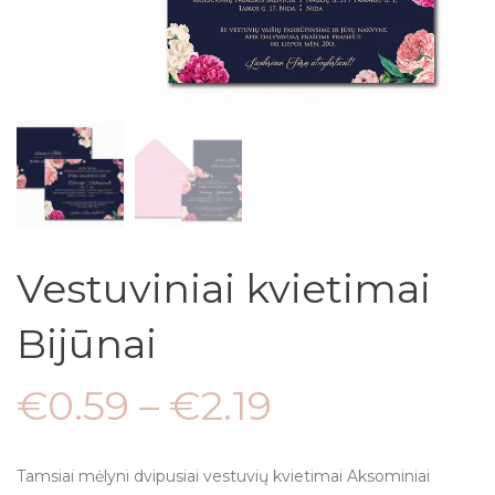
Vestuviniai kvietimai
Bijūnai
€
0.59
–
€
2.19
Tamsiai mėlyni dvipusiai vestuvių kvietimai Aksominiai