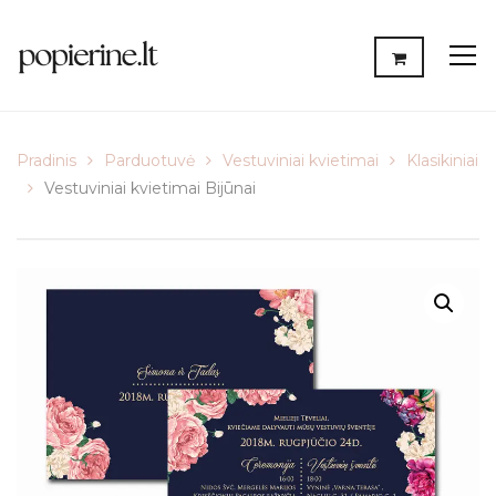
Pradinis
Parduotuvė
Vestuviniai kvietimai
Klasikiniai
Vestuviniai kvietimai Bijūnai