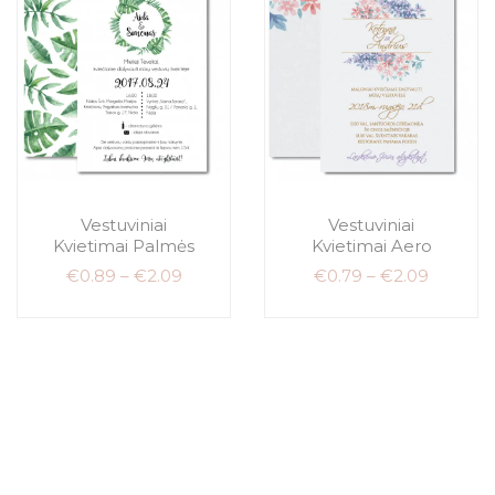
Vestuviniai
Vestuviniai
Kvietimai Palmės
Kvietimai Aero
€
0.89
–
€
2.09
€
0.79
–
€
2.09