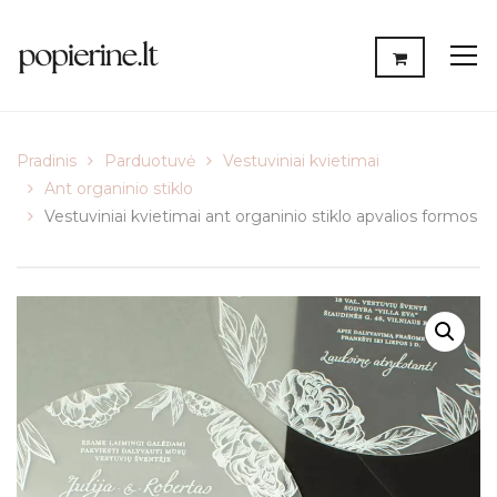
Pradinis
Parduotuvė
Vestuviniai kvietimai
Ant organinio stiklo
Vestuviniai kvietimai ant organinio stiklo apvalios formos