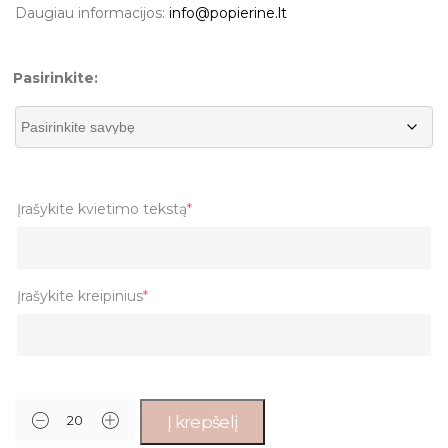
Daugiau informacijos:
info@popierine.lt
Pasirinkite:
Įrašykite kvietimo tekstą
*
Įrašykite kreipinius
*
Į krepšelį