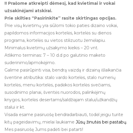
!! Prašome atkreipti dėmesį, kad kvietimai ir vokai
užsakinėjami atskirai.
Prie skilties “Pasirinkite” rasite skirtingas opcijas.
Prie visų kvietimų yra siūlomi tokio paties dizaino vokai,
papildomos informacijos kortelės, kortelės su dienos
programa, kortelės su vietos stilizuotu žemėlapiu.
Minimalus kvietimų užsakymo kiekis – 20 vnt.
Atlikimo terminas: 7 – 10 d.d po galutinio maketo
suderinimo/apmokėjimo.
Galime pasirūpinti visa, bendrą vaizdą ir dizainą išlaikančia
šventine atributika: stalo vardo kortelės, stalo numerių
kortelės, menu kortelės, padėkos kortelės svečiams,
susodinimo planai, šventės nuorodos, palinkėjimų
knygos, kortelės desertams/saldžiajam stalui/užkandžių
stalui ir kt.
Visada esame pasiruošę bendradarbiauti, todėl jeigu turite
kitų pageidavimų, mielai laukiame
Jūsų žinutės bei pastabų.
Mes pasiruošę Jums padėti bei patarti!