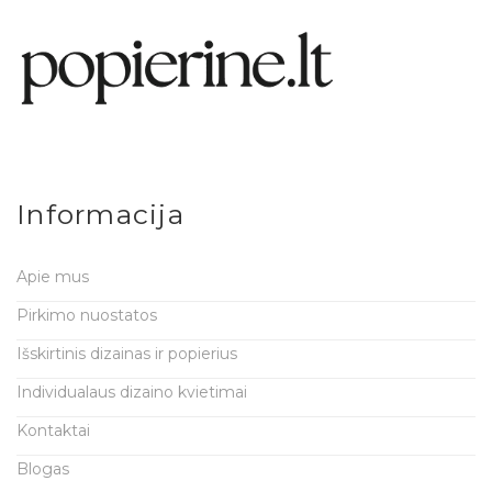
Informacija
Apie mus
Pirkimo nuostatos
Išskirtinis dizainas ir popierius
Individualaus dizaino kvietimai
Kontaktai
Blogas