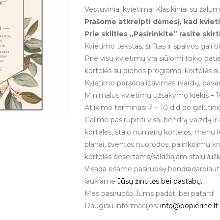
Vestuviniai kvietimai Klasikiniai su žalu
Prašome atkreipti dėmesį, kad kvietim
Prie skilties „Pasirinkite” rasite skir
Kvietimo tekstas, šriftas ir spalvos gali 
Prie visų kvietimų yra siūlomi tokio pati
kortelės su dienos programa, kortelės su
Kvietimo personalizavimas (vardų, pavard
Minimalus kvietimų užsakymo kiekis – 1
Atlikimo terminas: 7 – 10 d.d po galut
Galime pasirūpinti visa, bendrą vaizdą ir 
kortelės, stalo numerių kortelės, menu 
planai, šventės nuorodos, palinkėjimų k
kortelės desertams/saldžiajam stalui/užka
Visada esame pasiruošę bendradarbiauti,
laukiame
Jūsų žinutės bei pastabų.
Mes pasiruošę Jums padėti bei patarti!
Daugiau informacijos:
info@popierine.lt