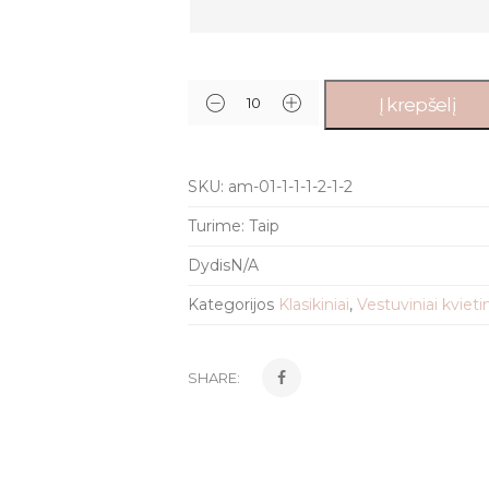
Į krepšelį
SKU:
am-01-1-1-1-2-1-2
Turime:
Taip
Dydis
N/A
Kategorijos
Klasikiniai
,
Vestuviniai kviet
SHARE: