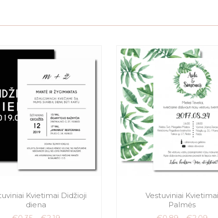
uviniai Kvietimai Didžioji
Vestuviniai Kvietima
diena
Palmės
€
0.35
–
€
2.19
€
0.89
–
€
2.09