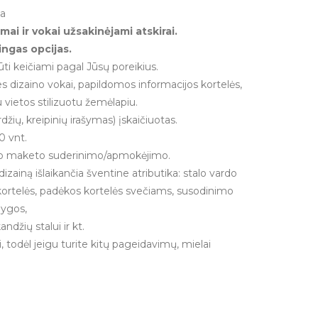
ma
ai ir vokai užsakinėjami atskirai.
tingas opcijas.
būti keičiami pagal Jūsų poreikius.
es dizaino vokai, papildomos informacijos kortelės,
 vietos stilizuotu žemėlapiu.
žių, kreipinių irašymas) įskaičiuotas.
0 vnt.
inio maketo suderinimo/apmokėjimo.
dizainą išlaikančia šventine atributika: stalo vardo
kortelės, padėkos kortelės svečiams, susodinimo
nygos,
ndžių stalui ir kt.
 todėl jeigu turite kitų pageidavimų, mielai