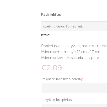
Pasirinkite:
Išvalyti
Popierius: dekoratyvinis, matinis, su tek
Kvietimo matmenys: 12 cm x 17 cm
Kvietimo kortelės spauda – dvipusė
€
2.09
Įrašykite kvietimo tekstą
*
Įrašykite kreipinius
*