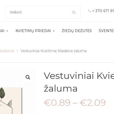
+ 370 671 9
MAI
KVIETIMŲ PRIEDAI
ŽIEDŲ DĖŽUTĖS
ŠVENTĖ
lasikiniai
Vestuviniai Kvietimai Klasikinė žaluma
Vestuviniai Kvi
žaluma
€
0.89
–
€
2.09