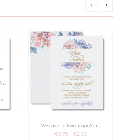
i
Vestuviniai Kvietimai Aero
€
0.79
–
€
2.09