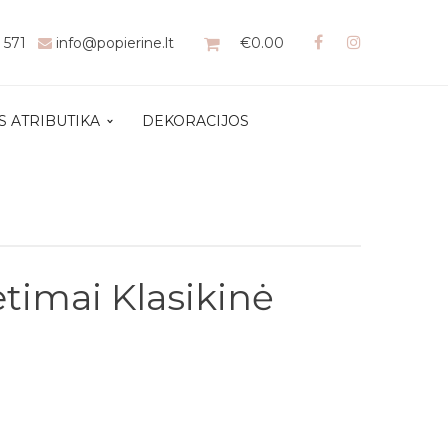
1 571
info@popierine.lt
€
0.00
S ATRIBUTIKA
DEKORACIJOS
etimai Klasikinė