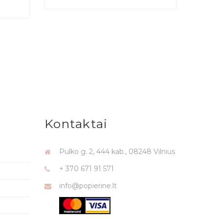
Kontaktai
Pulko g. 2, 444 kab., 08248 Vilnius
+ 370 671 91 571
info@popierine.lt
i