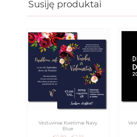
Susiję produktai
Vestuviniai Kvietimai Navy
Vest
Blue
€
0.89
–
€
2.19