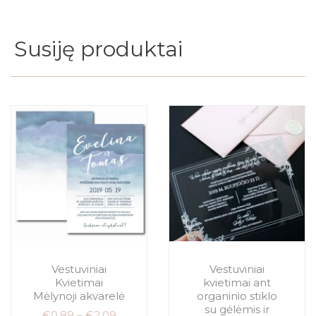
Susiję produktai
Vestuviniai
Vestuviniai
Kvietimai
kvietimai ant
Mėlynoji akvarelė
organinio stiklo
su gėlėmis ir
€
0.89
–
€
2.09