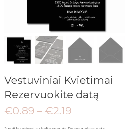
Vestuviniai Kvietimai
Rezervuokite datą
€
0.89
–
€
2.19
Juodi kvietimai su balta spauda Rezervuokite datą