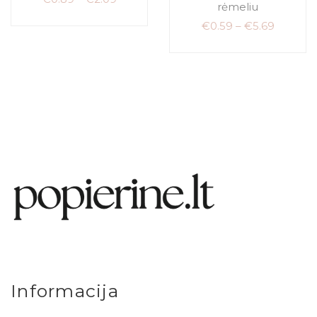
rėmeliu
€
0.59
–
€
5.69
Informacija