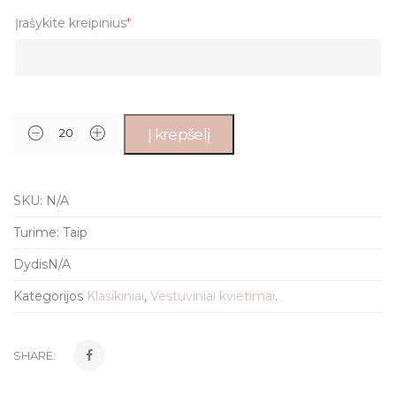
Įrašykite kreipinius
*
Į krepšelį
SKU:
N/A
Turime:
Taip
Dydis
N/A
Kategorijos
Klasikiniai
,
Vestuviniai kvietimai
.
SHARE: