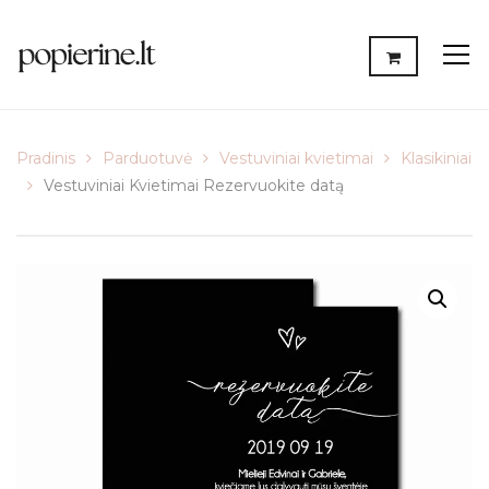
Pradinis
Parduotuvė
Vestuviniai kvietimai
Klasikiniai
Vestuviniai Kvietimai Rezervuokite datą