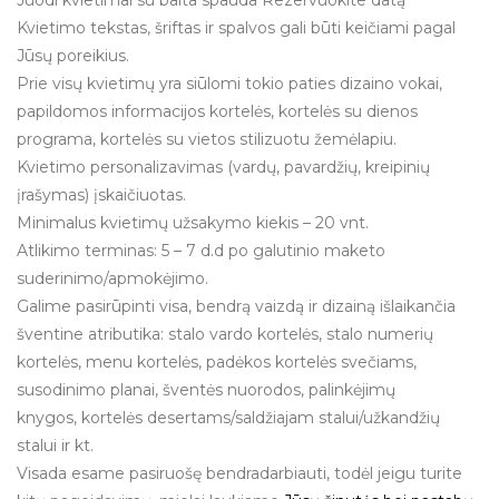
Kvietimo tekstas, šriftas ir spalvos gali būti keičiami pagal
Jūsų poreikius.
Prie visų kvietimų yra siūlomi tokio paties dizaino vokai,
papildomos informacijos kortelės, kortelės su dienos
programa, kortelės su vietos stilizuotu žemėlapiu.
Kvietimo personalizavimas (vardų, pavardžių, kreipinių
įrašymas) įskaičiuotas.
Minimalus kvietimų užsakymo kiekis – 20 vnt.
Atlikimo terminas: 5 – 7 d.d po galutinio maketo
suderinimo/apmokėjimo.
Galime pasirūpinti visa, bendrą vaizdą ir dizainą išlaikančia
šventine atributika: stalo vardo kortelės, stalo numerių
kortelės, menu kortelės, padėkos kortelės svečiams,
susodinimo planai, šventės nuorodos, palinkėjimų
knygos, kortelės desertams/saldžiajam stalui/užkandžių
stalui ir kt.
Visada esame pasiruošę bendradarbiauti, todėl jeigu turite