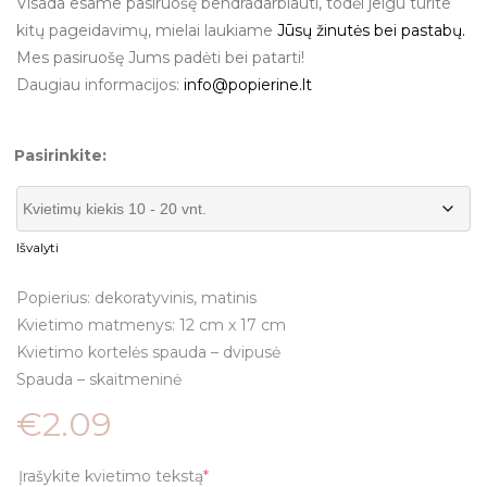
Visada esame pasiruošę bendradarbiauti, todėl jeigu turite
kitų pageidavimų, mielai laukiame
Jūsų žinutės bei pastabų.
Mes pasiruošę Jums padėti bei patarti!
Daugiau informacijos:
info@popierine.lt
Pasirinkite:
Išvalyti
Popierius: dekoratyvinis, matinis
Kvietimo matmenys: 12 cm x 17 cm
Kvietimo kortelės spauda – dvipusė
Spauda – skaitmeninė
€
2.09
Įrašykite kvietimo tekstą
*