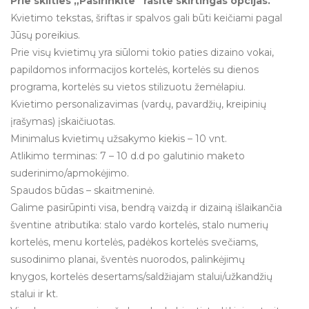
Prie skilties „Pasirinkite” rasite skirtingas opcijas.
Kvietimo tekstas, šriftas ir spalvos gali būti keičiami pagal
Jūsų poreikius.
Prie visų kvietimų yra siūlomi tokio paties dizaino vokai,
papildomos informacijos kortelės, kortelės su dienos
programa, kortelės su vietos stilizuotu žemėlapiu.
Kvietimo personalizavimas (vardų, pavardžių, kreipinių
įrašymas) įskaičiuotas.
Minimalus kvietimų užsakymo kiekis – 10 vnt.
Atlikimo terminas: 7 – 10 d.d po galutinio maketo
suderinimo/apmokėjimo.
Spaudos būdas – skaitmeninė.
Galime pasirūpinti visa, bendrą vaizdą ir dizainą išlaikančia
šventine atributika: stalo vardo kortelės, stalo numerių
kortelės, menu kortelės, padėkos kortelės svečiams,
susodinimo planai, šventės nuorodos, palinkėjimų
knygos, kortelės desertams/saldžiajam stalui/užkandžių
stalui ir kt.