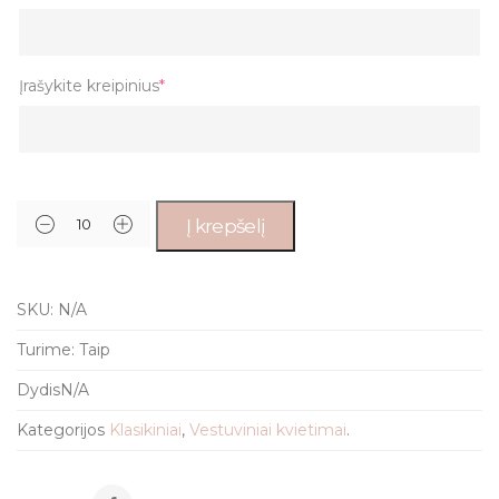
Įrašykite kreipinius
*
Į krepšelį
SKU:
N/A
Turime:
Taip
Dydis
N/A
Kategorijos
Klasikiniai
,
Vestuviniai kvietimai
.