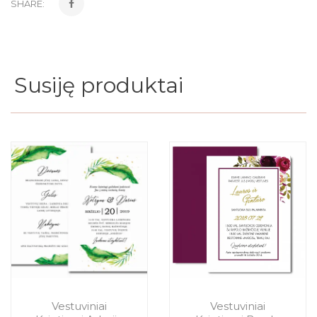
SHARE:
Susiję produktai
Vestuviniai
Vestuviniai