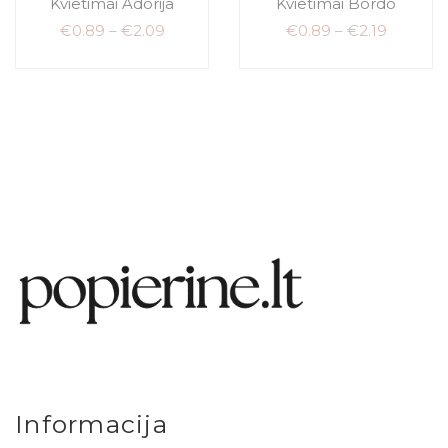
Kvietimai Adorija
Kvietimai Bordo
€
0.89
–
€
2.09
€
0.89
–
€
2.19
Informacija