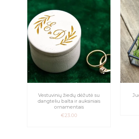
Vestuvinių žiedų dėžutė su
Ju
dangteliu balta ir auksiniais
ornamentais
€
23.00