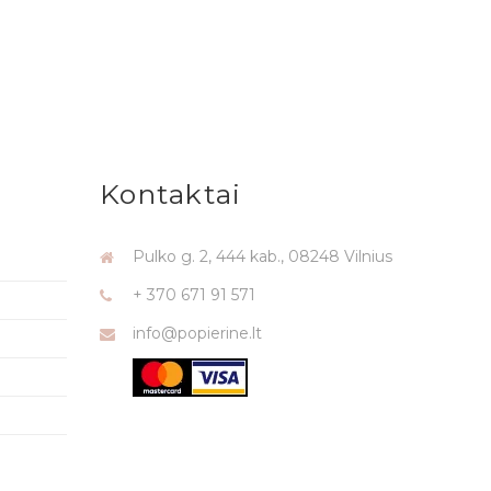
Kontaktai
Pulko g. 2, 444 kab., 08248 Vilnius
+ 370 671 91 571
info@popierine.lt
i