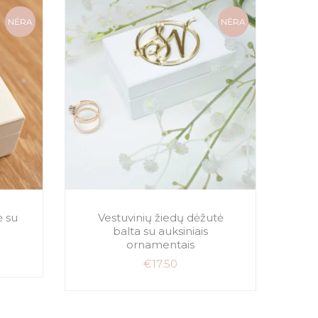
NĖRA
NĖRA
ė su
Vestuvinių žiedų dėžutė
Auk
balta su auksiniais
ornamentais
€
17.50