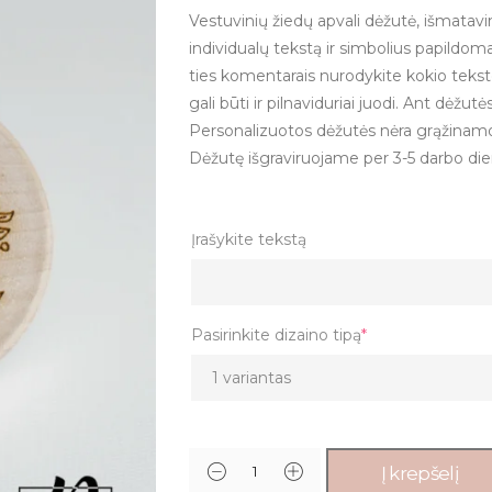
Vestuvinių žiedų apvali dėžutė, išmata
individualų tekstą ir simbolius papildoma
ties komentarais nurodykite kokio tekst
gali būti ir pilnaviduriai juodi. Ant dėžutė
Personalizuotos dėžutės nėra grąžinam
Dėžutę išgraviruojame per 3-5 darbo die
Įrašykite tekstą
Pasirinkite dizaino tipą
*
Į krepšelį