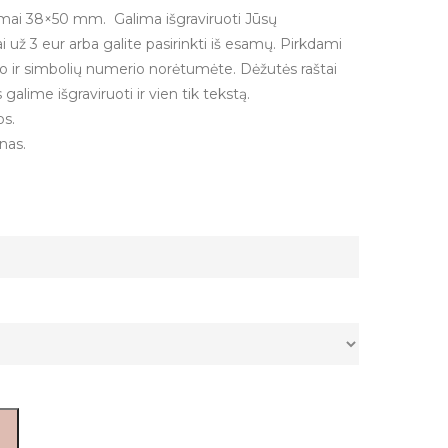
vimai 38×50 mm. Galima išgraviruoti Jūsų
i už 3 eur arba galite pasirinkti iš esamų. Pirkdami
o ir simbolių numerio norėtumėte. Dėžutės raštai
s galime išgraviruoti ir vien tik tekstą.
os.
nas.