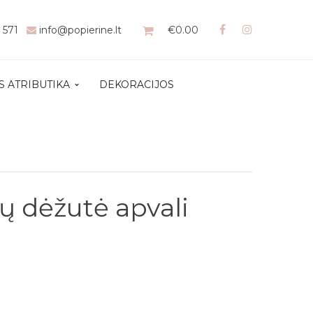
1 571
info@popierine.lt
€
0.00
S ATRIBUTIKA
DEKORACIJOS
ų dėžutė apvali