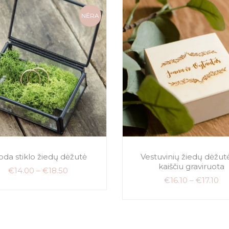
NĖRA
oda stiklo žiedų dėžutė
Vestuvinių žiedų dėžut
kaiščiu graviruota
€
14.00
–
€
18.50
€
16.10
–
€
17.10