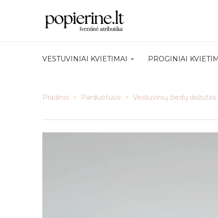
VESTUVINIAI KVIETIMAI
PROGINIAI KVIETI
Pradinis
Parduotuvė
Vestuvinių žiedų dėžutės