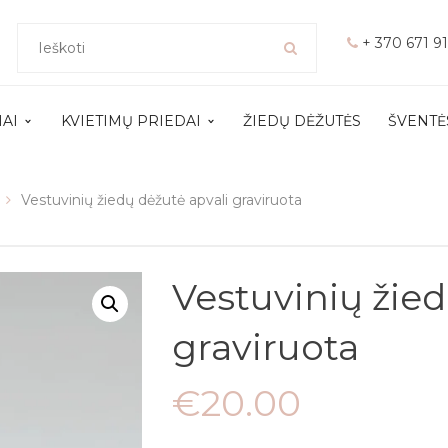
+ 370 671 9
MAI
KVIETIMŲ PRIEDAI
ŽIEDŲ DĖŽUTĖS
ŠVENTĖ
Vestuvinių žiedų dėžutė apvali graviruota
Vestuvinių žied
graviruota
€
20.00