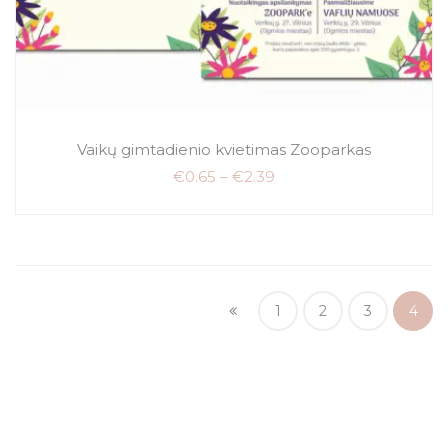
Vaikų gimtadienio kvietimas Zooparkas
€
0.65
–
€
2.39
1
2
3
4