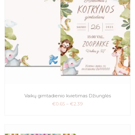
Vaikų gimtadienio kvietimas Džiunglės
€
0.65
–
€
2.39