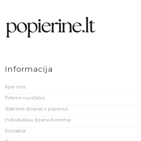
Informacija
Apie mus
Pirkimo nuostatos
Išskirtinis dizainas ir popierius
Individualaus dizaino kvietimai
Kontaktai