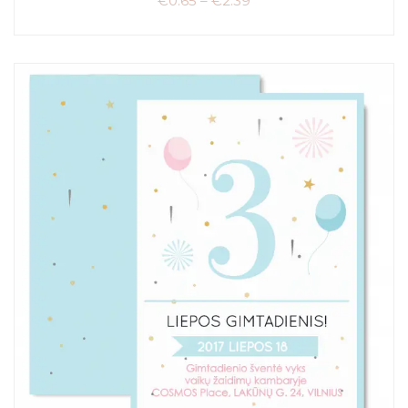
€
0.65
–
€
2.39