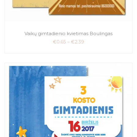
Vaikų gimtadienio kvietimas Boulingas
€
0.65
–
€
2.39