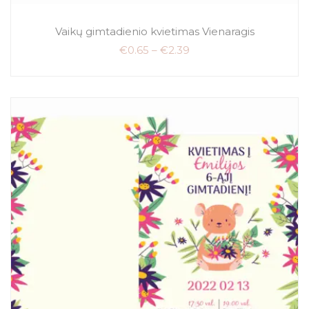
Vaikų gimtadienio kvietimas Vienaragis
€
0.65
–
€
2.39