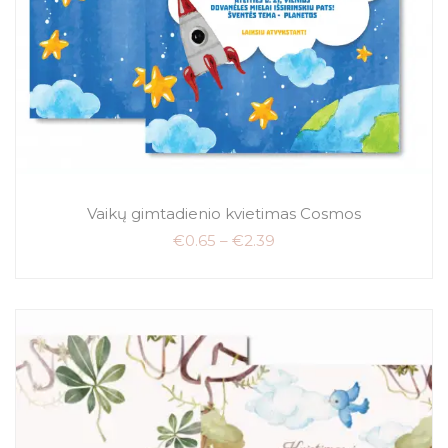
Vaikų gimtadienio kvietimas Cosmos
€
0.65
–
€
2.39