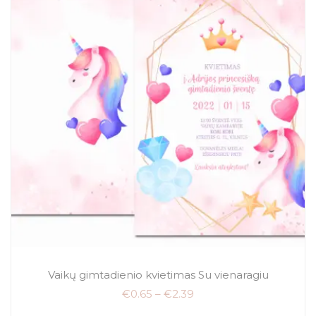
Vaikų gimtadienio kvietimas Su vienaragiu
€
0.65
–
€
2.39