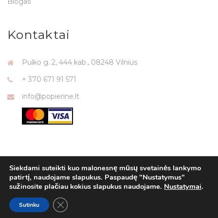
Blogas
Kontaktai
Pulko g. 2, 444 kab., 08248 Vilnius
+ 370 671 91 571
info@popierine.lt
Siekdami suteikti kuo malonesnę mūsų svetainės lankymo
patirtį, naudojame slapukus. Paspaudę "Nustatymus"
sužinosite plačiau kokius slapukus naudojame.
Nustatymai
.
Close GDPR Cookie Banner
POPIERINE.LT © 2025. Dizainas saugomas autorinių teisių.
Sutinku