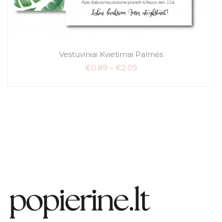
Vestuviniai Kvietimai Palmės
€
0.89
–
€
2.09