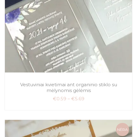
Vestuviniai kvietimai ant organinio stiklo su
mėlynomis gėlėmis
€
0.59
–
€
5.69
NĖRA