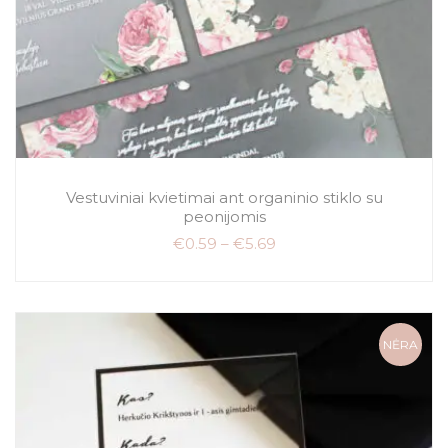
Vestuviniai kvietimai ant organinio stiklo su
peonijomis
€
0.59
–
€
5.69
NĖRA