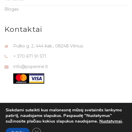
Blogas
Kontaktai
Pulko g. 2, 444 kab., 08248 Vilnius
+ 370 671 91 571
info@popierine.lt
Siekdami suteikti kuo malonesnę mūsų svetainės lankymo
patirtį, naudojame slapukus. Paspaudę "Nustatymus"
sužinosite plačiau kokius slapukus naudojame.
Nustatymai
.
Close GDPR Cookie Banner
POPIERINE.LT © 2025. Dizainas saugomas autorinių teisių.