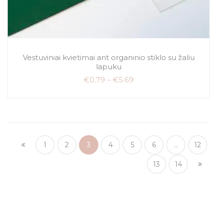
Vestuviniai kvietimai ant organinio stiklo su žaliu
lapuku
€
0.79
–
€
5.69
1
2
3
4
5
6
…
12
13
14