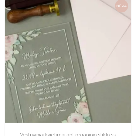
NĖRA
Vestuviniai kvietimai ant organinio stiklo su