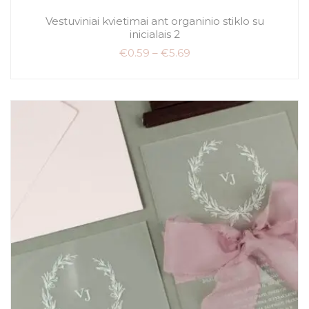
Vestuviniai kvietimai ant organinio stiklo su
inicialais 2
€
0.59
–
€
5.69