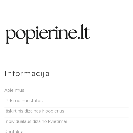
Informacija
Apie mus
Pirkimo nuostatos
Išskirtinis dizainas ir popierius
Individualaus dizaino kvietimai
Kontaktai