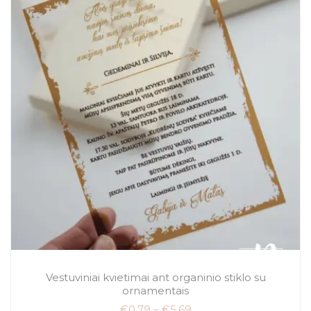
Vestuviniai kvietimai ant organinio stiklo su
ornamentais
€
0.79
–
€
5.69