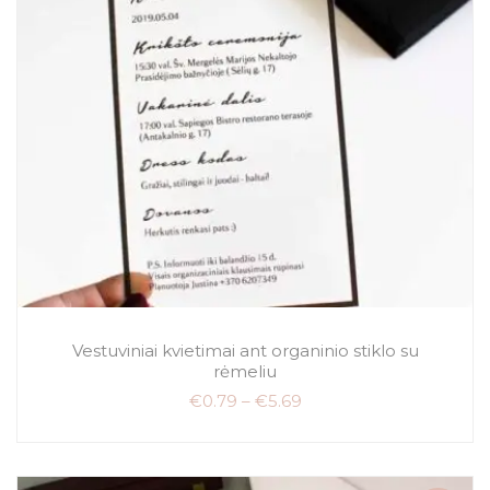
Vestuviniai kvietimai ant organinio stiklo su
rėmeliu
€
0.79
–
€
5.69