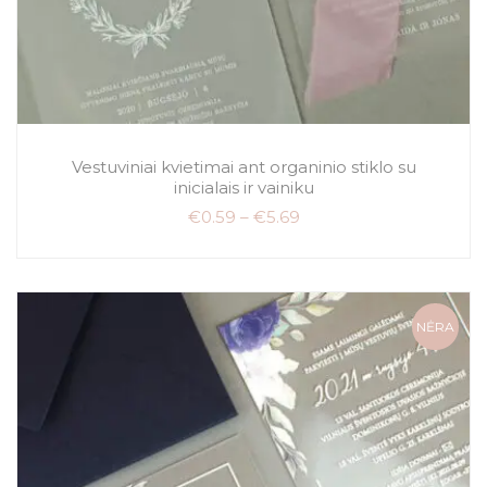
Vestuviniai kvietimai ant organinio stiklo su
inicialais ir vainiku
€
0.59
–
€
5.69
NĖRA