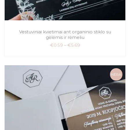
Vestuviniai kvietimai ant organinio stiklo su
gėlėmis ir rėmeliu
€
0.59
–
€
5.69
NĖRA