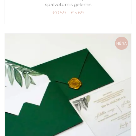
spalvotomis gėlėmis
€
0.59
–
€
5.69
NĖRA