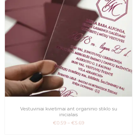
Vestuviniai kvietimai ant organinio stiklo su
inicialais
€
0.59
–
€
5.69