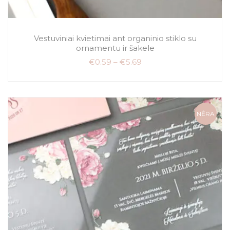
Vestuviniai kvietimai ant organinio stiklo su
ornamentu ir šakele
€
0.59
–
€
5.69
NĖRA