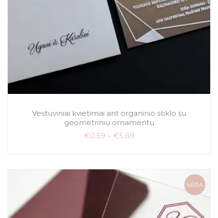
Vestuviniai kvietimai ant organinio stiklo su
geometriniu ornamentu
€
0.59
–
€
5.69
NĖRA