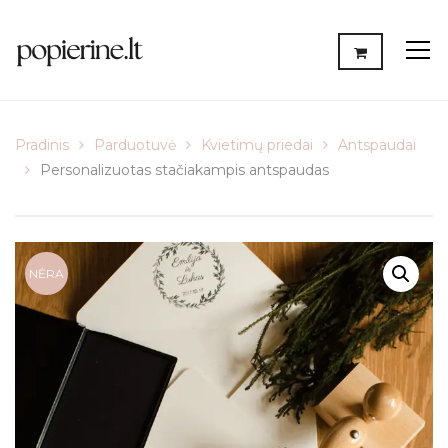
Pradinis
Parduotuvė
Kvietimų priedai
Antspaudai
Personalizuotas stačiakampis antspaudas
NĖRA