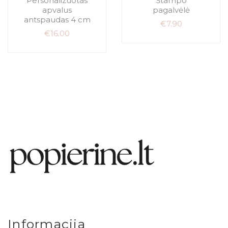
Personalizuotas
Štampo
apvalus
pagalvėlė
antspaudas 4 cm
€
7.90
€
16.00
Informacija