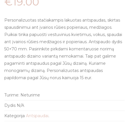
€
19.00
Personalizuotas stačiakampis lakuotas antspaudas, skirtas
spausdinimui ant įvairios rūšies popieriaus, medžiagos.
Puikiai tinka papuošti vestuvinius kvietimus, vokus, spaudai
ant įvairios rūšies medžiagos ir popieriaus. Antspaudo dydis
50×70 mm. Pasirinkite pirkdami komentaruose norimą
antspaudo dizaino variantą nemokamai. Taip pat galime
pagaminti antspaudus pagal Jūsų dizainą. Kuriame
monogramų dizainą. Personalizuotas antspaudas
papildomai pagal Jūsų norus kainuoja 15 eur.
Turime:
Neturime
Dydis
N/A
Kategorija
Antspaudai
.