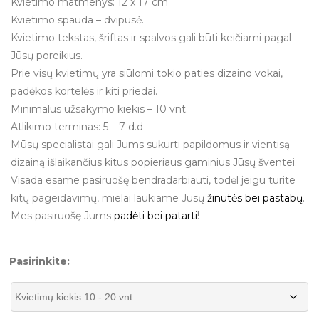
Kvietimo matmenys: 12 x 17 cm
Kvietimo spauda – dvipusė.
Kvietimo tekstas, šriftas ir spalvos gali būti keičiami pagal
Jūsų poreikius.
Prie visų kvietimų yra siūlomi tokio paties dizaino vokai,
padėkos kortelės ir kiti priedai.
Minimalus užsakymo kiekis – 10 vnt.
Atlikimo terminas: 5 – 7 d.d
Mūsų specialistai gali Jums sukurti papildomus ir vientisą
dizainą išlaikančius kitus popieriaus gaminius Jūsų šventei.
Visada esame pasiruošę bendradarbiauti, todėl jeigu turite
kitų pageidavimų, mielai laukiame Jūsų
žinutės bei pastabų
.
Mes pasiruošę Jums
padėti bei patarti
!
Pasirinkite: