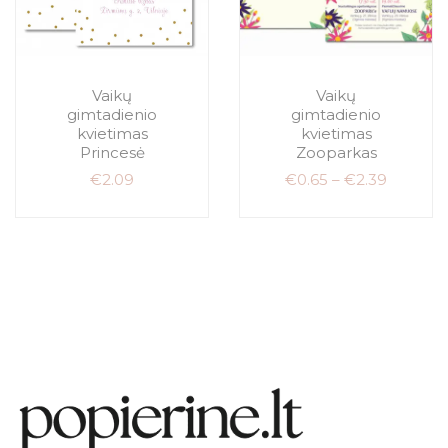
Vaikų
Vaikų
gimtadienio
gimtadienio
kvietimas
kvietimas
Princesė
Zooparkas
€
2.09
€
0.65
–
€
2.39