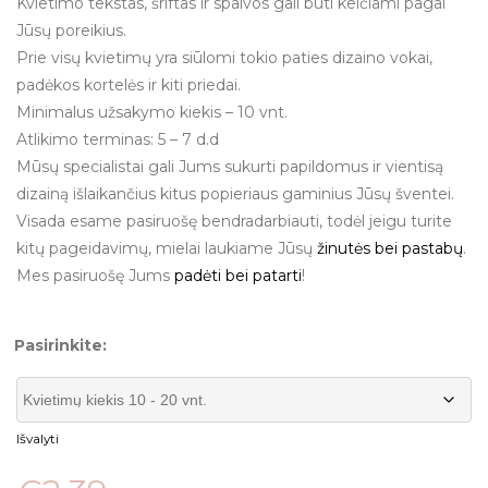
Kvietimo tekstas, šriftas ir spalvos gali būti keičiami pagal
Jūsų poreikius.
Prie visų kvietimų yra siūlomi tokio paties dizaino vokai,
padėkos kortelės ir kiti priedai.
Minimalus užsakymo kiekis – 10 vnt.
Atlikimo terminas: 5 – 7 d.d
Mūsų specialistai gali Jums sukurti papildomus ir vientisą
dizainą išlaikančius kitus popieriaus gaminius Jūsų šventei.
Visada esame pasiruošę bendradarbiauti, todėl jeigu turite
kitų pageidavimų, mielai laukiame Jūsų
žinutės bei pastabų
.
Mes pasiruošę Jums
padėti bei patarti
!
Pasirinkite:
Išvalyti