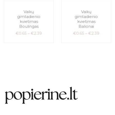
Vaikų
Vaikų
gimtadienio
gimtadienio
kvietimas
kvietimas
Boulingas
Balionai
€
0.65
–
€
2.39
€
0.65
–
€
2.39