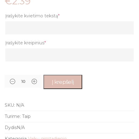
€
2.39
Įrašykite kvietimo tekstą
*
Įrašykite kreipinius
*
Į krepšelį
SKU:
N/A
Turime:
Taip
Dydis
N/A
Kategorija
Vaikų gimtadienio
.