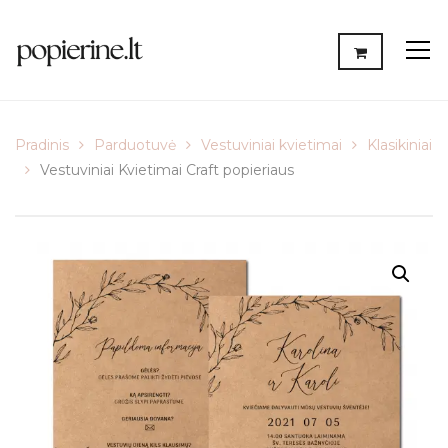
Pradinis
Parduotuvė
Vestuviniai kvietimai
Klasikiniai
Vestuviniai Kvietimai Craft popieriaus