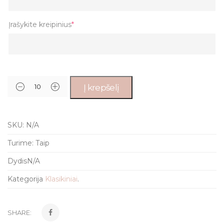
Įrašykite kreipinius
*
Į krepšelį
SKU:
N/A
Turime:
Taip
Dydis
N/A
Kategorija
Klasikiniai
.
SHARE: