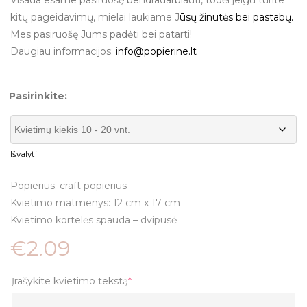
kitų pageidavimų, mielai laukiame J
ūsų žinutės bei pastabų.
Mes pasiruošę Jums padėti bei patarti!
Daugiau informacijos:
info@popierine.lt
Pasirinkite:
Išvalyti
Popierius: craft popierius
Kvietimo matmenys: 12 cm x 17 cm
Kvietimo kortelės spauda – dvipusė
€
2.09
Įrašykite kvietimo tekstą
*