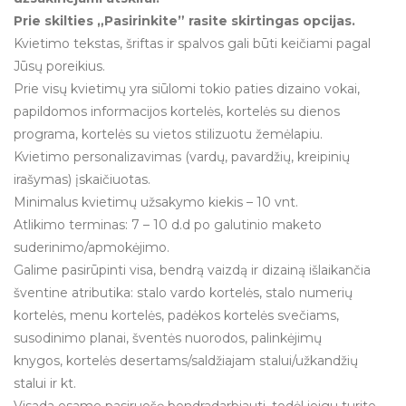
Prie skilties „Pasirinkite” rasite skirtingas opcijas.
Kvietimo tekstas, šriftas ir spalvos gali būti keičiami pagal
Jūsų poreikius.
Prie visų kvietimų yra siūlomi tokio paties dizaino vokai,
papildomos informacijos kortelės, kortelės su dienos
programa, kortelės su vietos stilizuotu žemėlapiu.
Kvietimo personalizavimas (vardų, pavardžių, kreipinių
irašymas) įskaičiuotas.
Minimalus kvietimų užsakymo kiekis – 10 vnt.
Atlikimo terminas: 7 – 10 d.d po galutinio maketo
suderinimo/apmokėjimo.
Galime pasirūpinti visa, bendrą vaizdą ir dizainą išlaikančia
šventine atributika: stalo vardo kortelės, stalo numerių
kortelės, menu kortelės, padėkos kortelės svečiams,
susodinimo planai, šventės nuorodos, palinkėjimų
knygos, kortelės desertams/saldžiajam stalui/užkandžių
stalui ir kt.
Visada esame pasiruošę bendradarbiauti, todėl jeigu turite