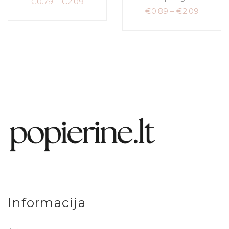
€
0.79
–
€
2.09
€
0.89
–
€
2.09
Informacija