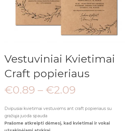
Vestuviniai Kvietimai
Craft popieriaus
€
0.89
–
€
2.09
Dvipusiai kvietimai vestuvėms ant craft popieriaus su
gražiąja juoda spauda
Prašome atkreipti dėmesį, kad kvietimai ir vokai
užsakinėjami atskirai.