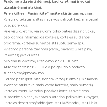
Prašome atkreipti dėmesį, kad kvietimai ir vokai
užsakinėjami atskirai.
Prie skilties „Pasirinkite” rasite skirtingas opcijas.
Kvietimo tekstas, šriftas ir spalvos gali būti keičiami pagal
Jūsų poreikius.
Prie visų kvietimų yra siūlomi tokio paties dizaino vokai,
papildomos informacijos kortelės, kortelės su dienos
programa, kortelės su vietos stilizuotu žemėlapiu.
Kvietimo personalizavimas (vardų, pavardžių, kreipinių
įrašymas) įskaičiuotas.
Minimalus kvietimų užsakymo kiekis – 10 vnt.
Atlikimo terminas: 7 – 10 d.d po galutinio maketo
suderinimo/apmokėjimo.
Galime pasirūpinti visa, bendrą vaizdą ir dizainą išlaikančia
šventine atributika: stalo vardo kortelės, stalo numerių
kortelės, menu kortelės, padėkos kortelės svečiams,
susodinimo planai, šventės nuorodos, palinkėjimų knygos,
kortelės desertams/saldžiajam stalui/užkandžių stalui ir kt.