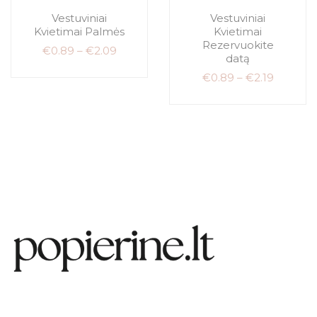
Vestuviniai
Vestuviniai
Kvietimai Palmės
Kvietimai
Rezervuokite
€
0.89
–
€
2.09
datą
€
0.89
–
€
2.19