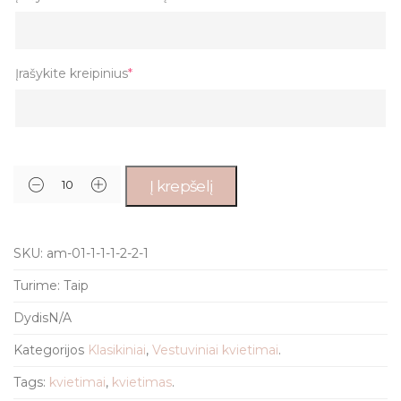
Įrašykite kreipinius
*
Į krepšelį
SKU:
am-01-1-1-1-2-2-1
Turime:
Taip
Dydis
N/A
Kategorijos
Klasikiniai
,
Vestuviniai kvietimai
.
Tags:
kvietimai
,
kvietimas
.