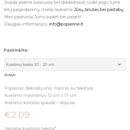
Visada esame pasiruošę bendradarbiauti, todėl jeigu turite
kitų pageidavimų, mielai laukiame
Jūsų žinutės bei pastabų.
Mes pasiruošę Jums padėti bei patarti!
Daugiau informacijos:
info@popierine.lt
Pasirinkite:
Išvalyti
Popierius: dekoratyvinis, matinis, su tekstūra
Kvietimo matmenys: 12 cm x 17 cm
Kvietimo kortelės spauda – dvipusė
€
2.09
Įrašykite kvietimo tekstą
*