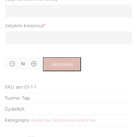
Įrašykite kreipinius
*
Į krepšelį
SKU:
am-01-1-1
Turime:
Taip
Dydis
N/A
Kategorijos
Klasikiniai
,
Vestuviniai kvietimai
.