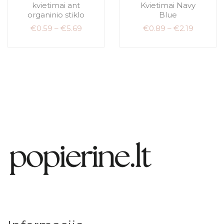
kvietimai ant
Kvietimai Navy
organinio stiklo
Blue
€
0.59
–
€
5.69
€
0.89
–
€
2.19