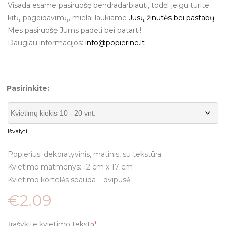
Visada esame pasiruošę bendradarbiauti, todėl jeigu turite
kitų pageidavimų, mielai laukiame
Jūsų žinutės bei pastabų.
Mes pasiruošę Jums padėti bei patarti!
Daugiau informacijos:
info@popierine.lt
Pasirinkite:
Išvalyti
Popierius: dekoratyvinis, matinis, su tekstūra
Kvietimo matmenys: 12 cm x 17 cm
Kvietimo kortelės spauda – dvipusė
€
2.09
Įrašykite kvietimo tekstą
*