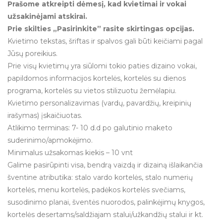
Prašome atkreipti dėmesį, kad kvietimai ir vokai
užsakinėjami atskirai.
Prie skilties „Pasirinkite” rasite skirtingas opcijas.
Kvietimo tekstas, šriftas ir spalvos gali būti keičiami pagal
Jūsų poreikius.
Prie visų kvietimų yra siūlomi tokio paties dizaino vokai,
papildomos informacijos kortelės, kortelės su dienos
programa, kortelės su vietos stilizuotu žemėlapiu.
Kvietimo personalizavimas (vardų, pavardžių, kreipinių
irašymas) įskaičiuotas.
Atlikimo terminas: 7- 10 d.d po galutinio maketo
suderinimo/apmokėjimo.
Minimalus užsakomas kiekis – 10 vnt
Galime pasirūpinti visa, bendrą vaizdą ir dizainą išlaikančia
šventine atributika: stalo vardo kortelės, stalo numerių
kortelės, menu kortelės, padėkos kortelės svečiams,
susodinimo planai, šventės nuorodos, palinkėjimų knygos,
kortelės desertams/saldžiajam stalui/užkandžių stalui ir kt.