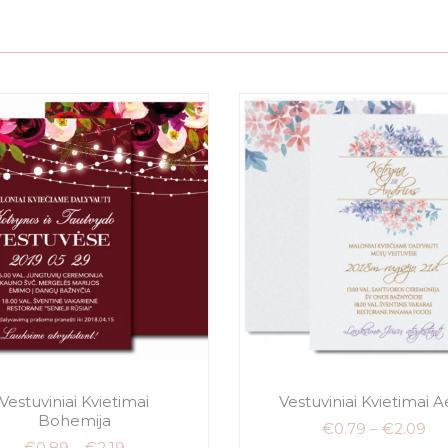
Vestuviniai Kvietimai
Vestuviniai Kvietimai A
Bohemija
€
0.79
–
€
2.09
€
0.89
–
€
2.19