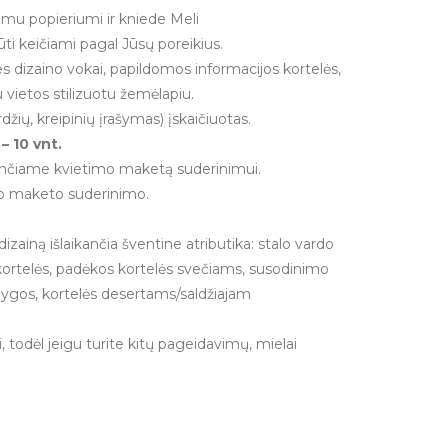
omu popieriumi ir kniede Meli
būti keičiami pagal Jūsų poreikius.
es dizaino vokai, papildomos informacijos kortelės,
 vietos stilizuotu žemėlapiu.
žių, kreipinių įrašymas) įskaičiuotas.
– 10 vnt.
iunčiame kvietimo maketą suderinimui.
nio maketo suderinimo.
dizainą išlaikančia šventine atributika: stalo vardo
kortelės, padėkos kortelės svečiams, susodinimo
nygos, kortelės desertams/saldžiajam
 todėl jeigu turite kitų pageidavimų, mielai