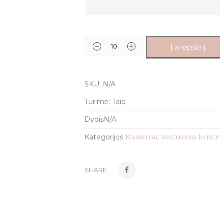
Į krepšelį
SKU:
N/A
Turime:
Taip
Dydis
N/A
Kategorijos
Klasikiniai
,
Vestuviniai kviet
SHARE: