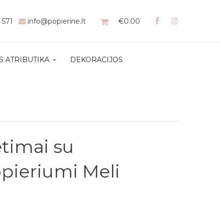
1 571
info@popierine.lt
€
0.00
S ATRIBUTIKA
DEKORACIJOS
etimai su
ieriumi Meli