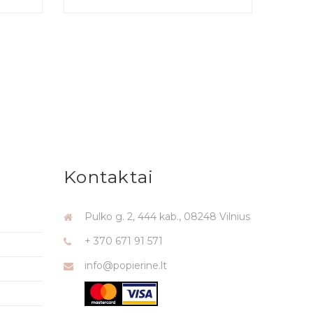
Kontaktai
Pulko g. 2, 444 kab., 08248 Vilnius
+ 370 671 91 571
info@popierine.lt
i