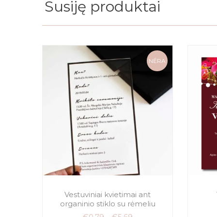
Susiję produktai
NĖRA
Vestuviniai kvietimai ant
organinio stiklo su rėmeliu
€
0.79
–
€
5.69