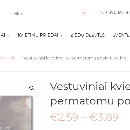
+ 370 671 9
MAI
KVIETIMŲ PRIEDAI
ŽIEDŲ DĖŽUTĖS
ŠVENTĖ
lasikiniai
Vestuviniai kvietimai su permatomu popieriumi Meli
Vestuviniai kvi
permatomu pop
€
2.59
–
€
3.89