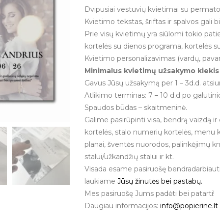
Dvipusiai vestuvių kvietimai su permat
Kvietimo tekstas, šriftas ir spalvos gali 
Prie visų kvietimų yra siūlomi tokio pati
kortelės su dienos programa, kortelės su
Kvietimo personalizavimas (vardų, pavard
Minimalus kvietimų užsakymo kiekis 
Gavus Jūsų užsakymą per 1 – 3d.d. ats
Atlikimo terminas: 7 – 10 d.d po galuti
Spaudos būdas – skaitmeninė.
Galime pasirūpinti visa, bendrą vaizdą ir 
kortelės, stalo numerių kortelės, menu 
planai, šventės nuorodos, palinkėjimų k
stalui/užkandžių stalui ir kt.
Visada esame pasiruošę bendradarbiauti,
laukiame
Jūsų žinutės bei pastabų.
Mes pasiruošę Jums padėti bei patarti!
Daugiau informacijos:
info@popierine.lt